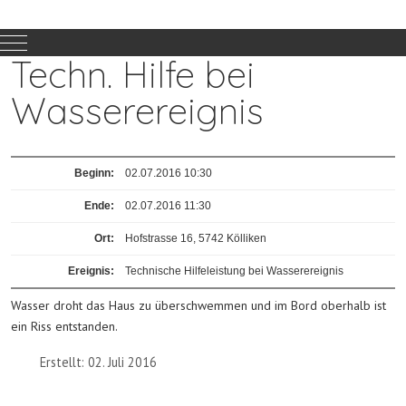
Mobile Menu Toggle
Techn. Hilfe bei
Wasserereignis
Beginn:
02.07.2016 10:30
Ende:
02.07.2016 11:30
Ort:
Hofstrasse 16, 5742 Kölliken
Ereignis
:
Technische Hilfeleistung bei Wasserereignis
Wasser droht das Haus zu überschwemmen und im Bord oberhalb ist
ein Riss entstanden.
Erstellt: 02. Juli 2016
Vorheriger Beitrag: BMA SMDK
Nächster Bei
Zurück
Weiter